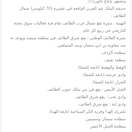
وتشتهر بإنتاج بالورد[؟].
حديقة الملك عبد العزيز الواقعة في عشيرة (70 كيلومتر) شمال
الطائف .
البهيتة : متنزة يقع شمال غرب الطائف تقام فية فعاليات سوق مجنة
التاريخي في ربيع كل عام.
متنزة الطائف الوطني : يقع شرق الطائف في منطقة سيسد ويوجد بة
سد معاوية بن ابي سفيان وسد السملقي
سطحه الردف.
منطقة ثقيف.
الوهط والوهيط (تابعة للشفا).
وادي عرضة (تابعة للشفا).
الخرار (تابعة للشفا).
الجبل الأبيض : يقع في بني مالك جنوب الطائف.
وادي نخب : يقع شرق الطائف.
وادي لية : يقع شرق الطائف.
تلفريك الهدا وقرية الكر السياحية (تابعة للهدا).
سطحه سمنان وسمينين.
سطحة الجبل الأخضر.