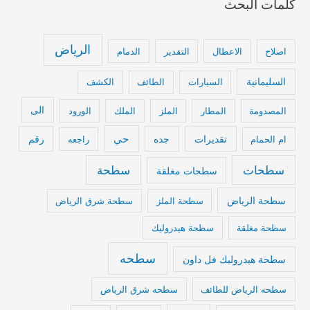
كلمات البحث
الرياض
اصلاح
الاعطال
التقدير
الدمام
السليمانية
السيارات
الطائف
الكشف
الى
المصدومة
المطار
الملز
الملك
الورود
تقديرات
جده
حي
رقم
ام الحمام
راجعه
سطحات
سطحة
سطحات مغلقة
سطحة الرياض
سطحة الملز
سطحة شرق الرياض
سطحة مغلقة
سطحة هيدروليك
سطحه
سطحة هيدروليك فل داون
سطحه الرياض للطائف
سطحه شرق الرياض