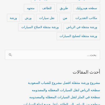
طريق
سطحه هيدروليك
للطائف
متجهه
من
مكاتب التقديرات
نقل سيارات
ورش
ورشة
ورشة متنقلة في الرياض
ورشة متنقلة لاصلاح السيارات
ورشة متنقلة لتصليح السيارات
ا
ل
ب
أحدث المقالات
ح
ث
مشروع ورشة متنقلة افضل مشروع للشباب السعودية
ع
سطحه الرياض لنقل السيارات المعطله والمصدومه
ن
:
سطحة في الملز لنقل السيارات المعطله والمصدومه
سطحه من الرياض الى الطائف لنقل جميع انواع السيارات